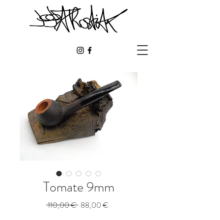
Tomate 9mm
Prix
Prix
 110,00 € 
88,00 €
original
promotionnel